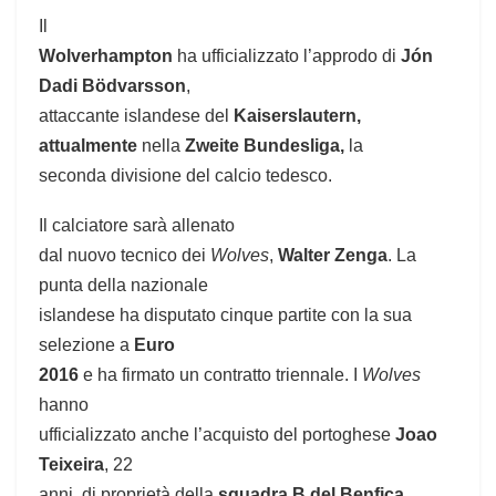
Il
Wolverhampton
ha ufficializzato l’approdo di
Jón
Dadi Bödvarsson
,
attaccante islandese del
Kaiserslautern,
attualmente
nella
Zweite Bundesliga,
la
seconda divisione del calcio tedesco.
Il calciatore sarà allenato
dal nuovo tecnico dei
Wolves
,
Walter Zenga
. La
punta della nazionale
islandese ha disputato cinque partite con la sua
selezione a
Euro
2016
e ha firmato un contratto triennale. I
Wolves
hanno
ufficializzato anche l’acquisto del portoghese
Joao
Teixeira
, 22
anni, di proprietà della
squadra B del Benfica
.