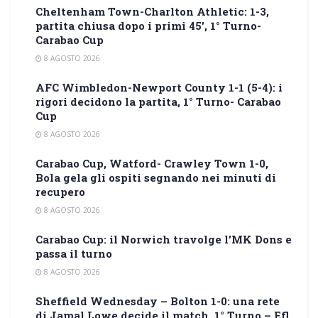
Cheltenham Town-Charlton Athletic: 1-3,
partita chiusa dopo i primi 45′, 1° Turno-
Carabao Cup
8 AGOSTO 2026
AFC Wimbledon-Newport County 1-1 (5-4): i
rigori decidono la partita, 1° Turno- Carabao
Cup
8 AGOSTO 2026
Carabao Cup, Watford- Crawley Town 1-0,
Bola gela gli ospiti segnando nei minuti di
recupero
8 AGOSTO 2026
Carabao Cup: il Norwich travolge l’MK Dons e
passa il turno
8 AGOSTO 2026
Sheffield Wednesday – Bolton 1-0: una rete
di Jamal Lowe decide il match, 1° Turno – Efl