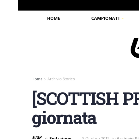
HOME
CAMPIONATI
Home
Archivio Storico
[SCOTTISH P
giornata
di
Redazione
5 Ottobre 2015
in
Archivio S