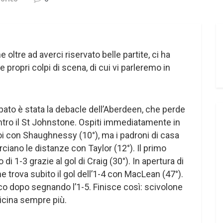
 oltre ad averci riservato belle partite, ci ha
 e propri colpi di scena, di cui vi parleremo in
 sabato è stata la debacle dell’Aberdeen, che perde
ntro il St Johnstone. Ospiti immediatamente in
oi con Shaughnessy (10°), ma i padroni di casa
ciano le distanze con Taylor (12°). Il primo
 di 1-3 grazie al gol di Craig (30°). In apertura di
trova subito il gol dell’1-4 con MacLean (47°).
o dopo segnando l’1-5. Finisce così: scivolone
vvicina sempre più.