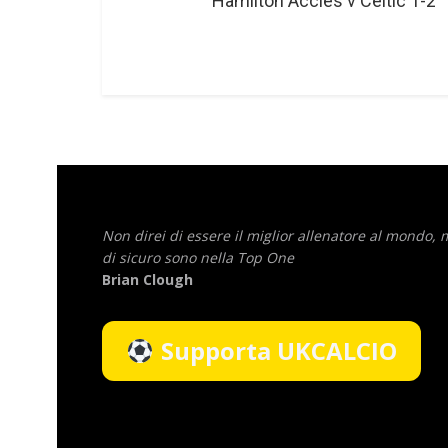
Hamilton Accies v Celtic 1-2
Non direi di essere il miglior allenatore al mondo,
di sicuro sono nella Top One
Brian Clough
Supporta UKCALCIO