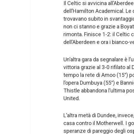
Il Celtic si avvicina all’Aberde
dell’Hamilton Academical. Le c
trovavano subito in svantaggio g
non ci stanno e grazie a Boyata
rimonta. Finisce 1-2: il Celtic
dell’Aberdeen e ora i bianco-ve
Un’altra gara da segnalare è l’u
vittoria grazie al 3-0 rifilato
tempo la rete di Amoo (15°) po
l’opera Dumbuya (55°) e Bannig
Thistle abbandona l’ultima po
United.
L’altra metà di Dundee, invece,
casa contro il Motherwell. I go
speranze di pareggio degli ospi