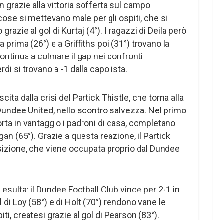
en grazie alla vittoria sofferta sul campo
ose si mettevano male per gli ospiti, che si
razie al gol di Kurtaj (4°). I ragazzi di Deila però
 prima (26°) e a Griffiths poi (31°) trovano la
 continua a colmare il gap nei confronti
rdi si trovano a -1 dalla capolista.
scita dalla crisi del Partick Thistle, che torna alla
 al Dundee United, nello scontro salvezza. Nel primo
rta in vantaggio i padroni di casa, completano
an (65°). Grazie a questa reazione, il Partick
sizione, che viene occupata proprio dal Dundee
 esulta: il Dundee Football Club vince per 2-1 in
l di Loy (58°) e di Holt (70°) rendono vane le
ti, createsi grazie al gol di Pearson (83°).