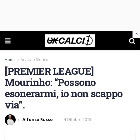
×
Home
Archivio Storico
[PREMIER LEAGUE]
Mourinho: “Possono
esonerarmi, io non scappo
via”.
di
Alfonso Russo
4 Ottobre 2015