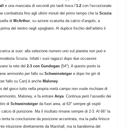
ll
e una manciata di secondi più tardi trova l’
1-2
con l’eccezionale
ne combattuta fino agli ultimi minuti del primo tempo che la
Scozia
uella di
McArthur
, su azione scaturita da calcio d’angolo, a
prima del rientro negli spogliatoi. Al duplice fischio dell’arbitro il
carica ai suoi: alla selezione numero uno sul pianeta non può e
modesta Scozia. Infatti i suoi ragazzi dopo due occasioni
ovano la rete del
2-3 con Gundogan
(54°). A questo punto la
ene ammonito per fallo su
Schweinsteiger
e dopo tre giri di
 (per fallo su Can) è anche
Maloney
.
to del gioco tutto nella propria metà campo non vuole rischiare di
mo ammonito, Maloney, e fa entrare
Anya
. Continua però l’assedio dei
tiro di
Schweinsteiger
da fuori area, al 63° sempre gli ospiti
alcio di punizione. Ma il risultato rimane sempre di 2-3. Al 66° la
n
tenta la conclusione da posizione accentrata, ma la palla finisce
nte intuizione direttamente da Marshall, ma la bandierina del