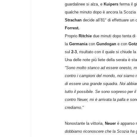
guardalinee si alza, e
Kuipers
ferma il g
qualche minuto dopo è ancora la Scozia a
Strachan
decide all’81° di effettuare un
Forrest.
Proprio
Ritchie
due minuti dopo tenta di
la
Germania
con
Gundogan
e con
Gotz
sul
2-3
, risultato con il quale si chiude la 
Una delle note più liete della serata è st
“
Sono molto stanco ad essere onesto, m
contro i campioni del mondo, noi siamo r
di essere una grande squadra. Noi abbia
tutto il possibile. Se sono sorpreso per i
contro Neuer, mi è arrivata la palla e son
crediamo.
“
Nonostante la vittoria,
Neuer
è apparso m
dobbiamo riconoscere che la Scozia ha g