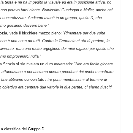
la testa e mi ha impedito la visuale ed era in posizione attiva, ho
l non potevo farci niente. Bravissimi Gundogan e Muller, anche nel
concretizzare. Andiamo avanti in un gruppo, quello D, che
amo giocando davvero bene.
“
ozia
, vede il bicchiere mezzo pieno: “
Rimontare per due volte
on è una cosa da tutti. Contro la Germania ci sta di perdere, la
pravvento, ma sono molto orgoglioso dei miei ragazzi per quello che
mo rimproverarci nulla.
“
a Scozia si sia rivelata un duro avversario: “
Non era facile giocare
n attaccavano e noi abbiamo dovuto prenderci dei rischi e costruire
 fine abbiamo conquistato i tre punti meritatissimi al termine di
biettivo era centrare due vittorie in due partite, ci siamo riusciti
La classifica del Gruppo D.