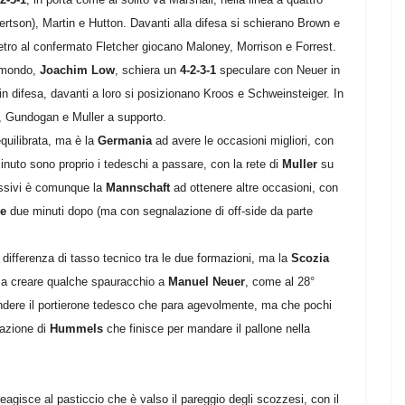
ertson), Martin e Hutton. Davanti alla difesa si schierano Brown e
etro al confermato Fletcher giocano Maloney, Morrison e Forrest.
l mondo,
Joachim Low
, schiera un
4-2-3-1
speculare con Neuer in
 difesa, davanti a loro si posizionano Kroos e Schweinsteiger. In
l, Gundogan e Muller a supporto.
equilibrata, ma è la
Germania
ad avere le occasioni migliori, con
inuto sono proprio i tedeschi a passare, con la rete di
Muller
su
essivi è comunque la
Mannschaft
ad ottenere altre occasioni, con
e
due minuti dopo (ma con segnalazione di off-side da parte
.
a differenza di tasso tecnico tra le due formazioni, ma la
Scozia
 a creare qualche spauracchio a
Manuel Neuer
, come al 28°
ndere il portierone tedesco che para agevolmente, ma che pochi
iazione di
Hummels
che finisce per mandare il pallone nella
isce al pasticcio che è valso il pareggio degli scozzesi, con il