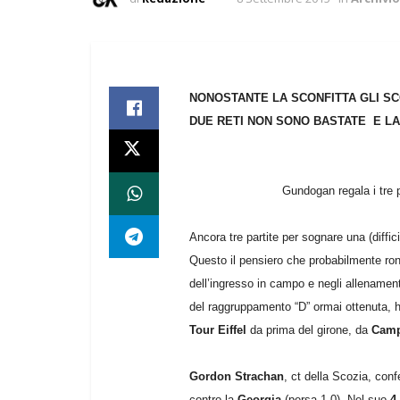
NONOSTANTE LA SCONFITTA GLI SCO
DUE RETI NON SONO BASTATE E LA 
Gundogan regala i tre p
Ancora tre partite per sognare una (diffic
Questo il pensiero che probabilmente ronz
dell’ingresso in campo e negli allenamen
del raggruppamento “D” ormai ottenuta, ha
Tour Eiffel
da prima del girone, da
Camp
Gordon Strachan
, ct della Scozia, con
contro la
Georgia
(persa 1-0). Nel suo
4-