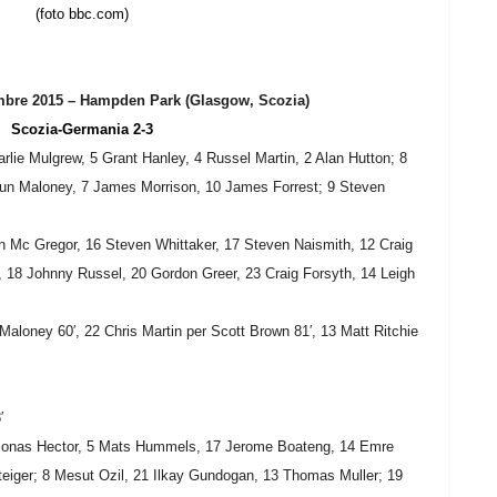
(foto bbc.com)
mbre 2015 –
Hampden Park (Glasgow, Scozia)
Scozia-Germania 2-3
rlie Mulgrew, 5 Grant Hanley, 4 Russel Martin, 2 Alan Hutton; 8
un Maloney, 7 James Morrison, 10 James Forrest; 9 Steven
an Mc Gregor, 16 Steven Whittaker, 17 Steven Naismith, 12 Craig
n, 18 Johnny Russel, 20 Gordon Greer, 23 Craig Forsyth, 14 Leigh
aloney 60′, 22 Chris Martin per Scott Brown 81′, 13 Matt Ritchie
′
Jonas Hector, 5 Mats Hummels, 17 Jerome Boateng, 14 Emre
eiger; 8 Mesut Ozil, 21 Ilkay Gundogan, 13 Thomas Muller; 19