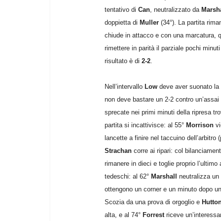
tentativo di
Can
, neutralizzato da
Marsha
doppietta di
Muller
(34°). La partita rima
chiude in attacco e con una marcatura, q
rimettere in parità il parziale pochi minuti 
risultato è di
2-2
.
Nell’intervallo
Low
deve aver suonato la 
non deve bastare un 2-2 contro un’assai 
sprecate nei primi minuti della ripresa tr
partita si incattivisce: al 55°
Morrison
vi
lancette a finire nel taccuino dell’arbitro
Strachan
corre ai ripari: col bilanciamen
rimanere in dieci e toglie proprio l’ulti
tedeschi: al 62°
Marshall
neutralizza un 
ottengono un corner e un minuto dopo un c
Scozia da una prova di orgoglio e
Hutto
alta, e al 74°
Forrest
riceve un’interessa