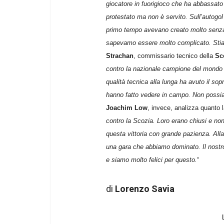
giocatore in fuorigioco che ha abbassato 
protestato ma non è servito
. Sull’autogo
primo tempo avevano creato molto senza 
sapevamo essere molto complicato. Sti
Strachan
, commissario tecnico della
Sc
contro la nazionale campione del mondo n
qualità tecnica alla lunga ha avuto il so
hanno fatto vedere in campo. Non possia
Joachim Low
, invece, analizza quanto l
contro la Scozia. Loro erano chiusi e no
questa vittoria con grande pazienza. Alla
una gara che abbiamo dominato. Il nostro o
e siamo molto felici per questo.
“
di
Lorenzo Savia