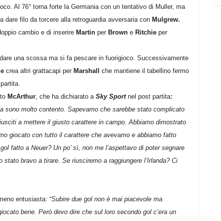
ioco. Al 76° torna forte la Germania con un tentativo di Muller, ma
 dare filo da torcere alla retroguardia avversaria con
Mulgrew.
 doppio cambio e di inserire
Martin
per
Brown
e
Ritchie
per
 dare una scossa ma si fa pescare in fuorigioco. Successivamente
e
crea altri grattacapi per
Marshall
che mantiene il tabellino fermo
partita.
ato
McArthur
, che ha dichiarato a
Sky Sport
nel post partita
:
a sono molto contento. Sapevamo che sarebbe stato complicato
iusciti a mettere il giusto carattere in campo. Abbiamo dimostrato
mo giocato con tutto il carattere che avevamo e abbiamo fatto
l gol fatto a Neuer? Un po’ sì, non me l’aspettavo di poter segnare
o stato bravo a tirare. Se riusciremo a raggiungere l’Irlanda? Ci
eno entusiasta: “
Subire due gol non è mai piacevole ma
iocato bene. Però devo dire che sul loro secondo gol c’era un