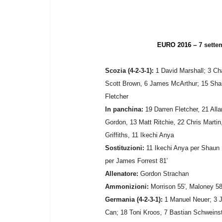
EURO 2016 –
7 sette
Scozia (4-2-3-1):
1 David Marshall; 3 Cha
Scott Brown, 6 James McArthur; 15 Sha
Fletcher
In panchina:
19 Darren Fletcher, 21 All
Gordon, 13 Matt Ritchie, 22 Chris Marti
Griffiths, 11 Ikechi Anya
Sostituzioni:
11 Ikechi Anya per Shaun M
per James Forrest 81′
Allenatore:
Gordon Strachan
Ammonizioni:
Morrison 55′, Maloney 58
Germania (4-2-3-1):
1 Manuel Neuer; 3 
Can; 18 Toni Kroos, 7 Bastian Schweinst