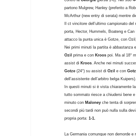
partono Mulgrew, Hanley (preferito a Rob
McArthur (new entry di serata) mentre di
Il ct vincitore dell’ultimo campionato de
porta, Hector, Hummels, Boateng e Can in
attacco la punta unica è Gotze, con Ozi
Nei primi minuti la partita è abbastanza 
Ozil
prima e con
Kroos
poi. Ma al 18° m
assist di
Kroos
. Anche nei minuti succ
Gotze
(24°) su assist di
Ozil
e con
Gotz
dell’assistente dell’arbitro belga Kuipers)
In questi minuti si è vista chiaramente l
tutto sommato riesce a chiudersi bene e
minuto con
Maloney
che tenta di sorpre
secondi più tardi non può nulla sulla dev
propria porta:
1-1.
La Germania comunque non demorde e reag