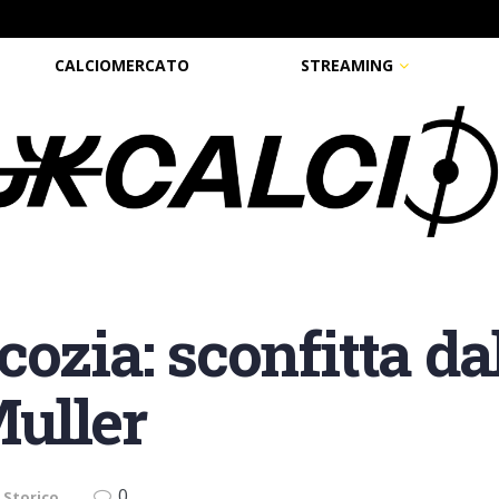
CALCIOMERCATO
STREAMING
cozia: sconfitta d
Muller
0
 Storico