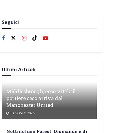
Seguici
Ultimi Articoli
Middlesbrough, ecco Vitek: il
portiere ceco arriva dal
Manchester United
8 AGOSTO 2026
Nottingham Forest, Diomandé è di