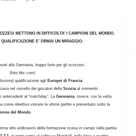
ZZESI METTONO IN DIFFICOLTA’ I CAMPIONI DEL MONDO.
QUALIFICAZIONE E’ ORMAI UN MIRAGGIO.
unti alla Germania, troppo forte per gli scozzesi.
(foto bbc.com)
ilissima) qualificazione agli
Europei di Francia
.
ava nel cervello dei giocatori della
Scozia
al momento
ti antecedenti al “matchday”. La
Germania
, invece, con la vetta
 come obiettivo vincere le ultime partite e presentarsi sotto la
ione del Mondo
.
ferma otto undicesimi della formazione scesa in campo nella partita
2-3-1
, in porta come al solito va Marshall, nella linea a quattro