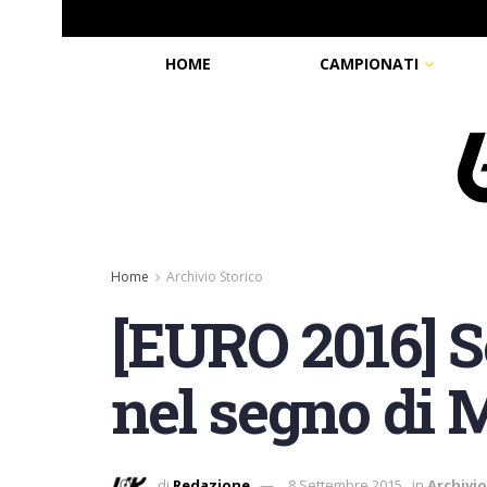
HOME
CAMPIONATI
Home
Archivio Storico
[EURO 2016] S
nel segno di 
di
Redazione
8 Settembre 2015
in
Archivio