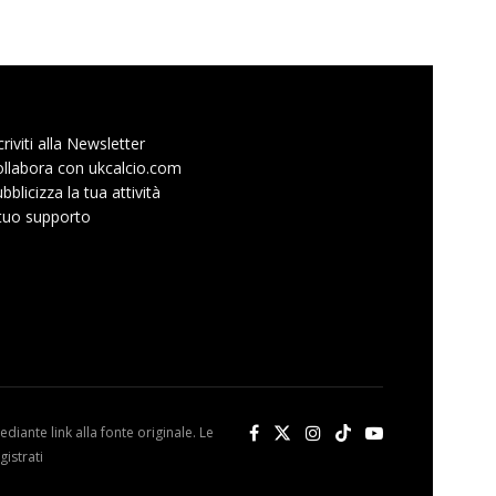
criviti alla Newsletter
llabora con ukcalcio.com
bblicizza la tua attività
 tuo supporto
diante link alla fonte originale. Le
istrati