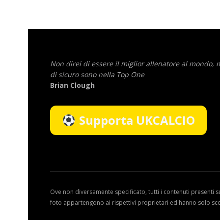
Non direi di essere il miglior allenatore al mondo,
di sicuro sono nella Top One
Brian Clough
Supporta UKCALCIO
Ove non diversamente specificato, tutti i contenuti presenti s
foto appartengono ai rispettivi proprietari ed hanno solo sc