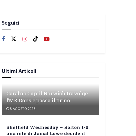
Seguici
Ultimi Articoli
Carabao Cup: il Norwich travolge
l’MK Dons e passa il turno
8 AGOSTO 2026
Sheffield Wednesday – Bolton 1-0:
una rete di Jamal Lowe decide il