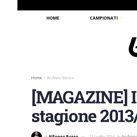
HOME
CAMPIONATI
Home
Archivio Storico
[MAGAZINE] In
stagione 2013
di
Alfonso Russo
21 Luglio 2014
in
Archivi