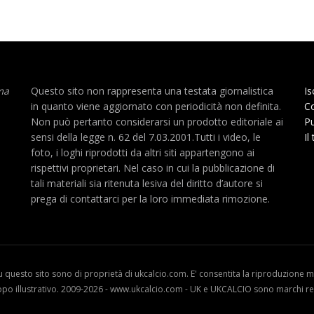
ma
Questo sito non rappresenta una testata giornalistica
Is
in quanto viene aggiornato con periodicità non definita.
Co
Non può pertanto considerarsi un prodotto editoriale ai
Pu
sensi della legge n. 62 del 7.03.2001.Tutti i video, le
Il
foto, i loghi riprodotti da altri siti appartengono ai
rispettivi proprietari. Nel caso in cui la pubblicazione di
tali materiali sia ritenuta lesiva del diritto d’autore si
prega di contattarci per la loro immediata rimozione.
u questo sito sono di proprietà di ukcalcio.com. E' consentita la riproduzione me
opo illustrativo. 2009-2026 - www.ukcalcio.com - UK e UKCALCIO sono marchi reg