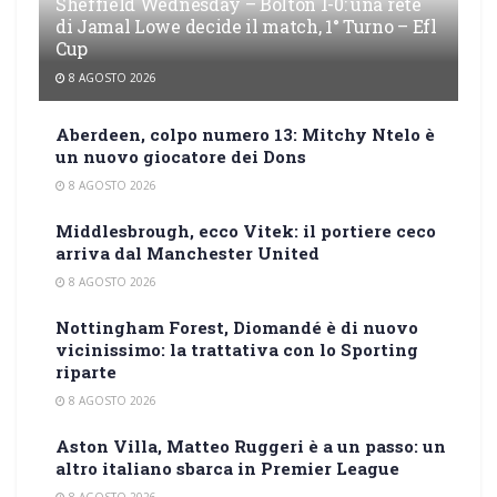
Sheffield Wednesday – Bolton 1-0: una rete
di Jamal Lowe decide il match, 1° Turno – Efl
Cup
8 AGOSTO 2026
Aberdeen, colpo numero 13: Mitchy Ntelo è
un nuovo giocatore dei Dons
8 AGOSTO 2026
Middlesbrough, ecco Vitek: il portiere ceco
arriva dal Manchester United
8 AGOSTO 2026
Nottingham Forest, Diomandé è di nuovo
vicinissimo: la trattativa con lo Sporting
riparte
8 AGOSTO 2026
Aston Villa, Matteo Ruggeri è a un passo: un
altro italiano sbarca in Premier League
8 AGOSTO 2026