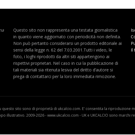
ma
Questo sito non rappresenta una testata giornalistica
Is
in quanto viene aggiornato con periodicità non definita.
Co
Non può pertanto considerarsi un prodotto editoriale ai
Pu
sensi della legge n. 62 del 7.03.2001.Tutti i video, le
Il
foto, i loghi riprodotti da altri siti appartengono ai
rispettivi proprietari. Nel caso in cui la pubblicazione di
tali materiali sia ritenuta lesiva del diritto d’autore si
prega di contattarci per la loro immediata rimozione.
u questo sito sono di proprietà di ukcalcio.com. E' consentita la riproduzione me
opo illustrativo. 2009-2026 - www.ukcalcio.com - UK e UKCALCIO sono marchi reg