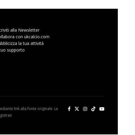
criviti alla Newsletter
llabora con ukcalcio.com
bblicizza la tua attività
 tuo supporto
diante link alla fonte originale. Le
istrati