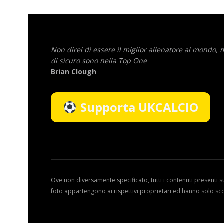
Non direi di essere il miglior allenatore al mondo,
di sicuro sono nella Top One
Brian Clough
Supporta UKCALCIO
Ove non diversamente specificato, tutti i contenuti presenti s
foto appartengono ai rispettivi proprietari ed hanno solo sc