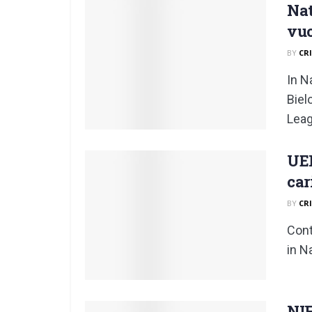
Nat
vuo
BY
CR
In N
Biel
Leag
UEF
car
BY
CR
Contr
in N
NIF