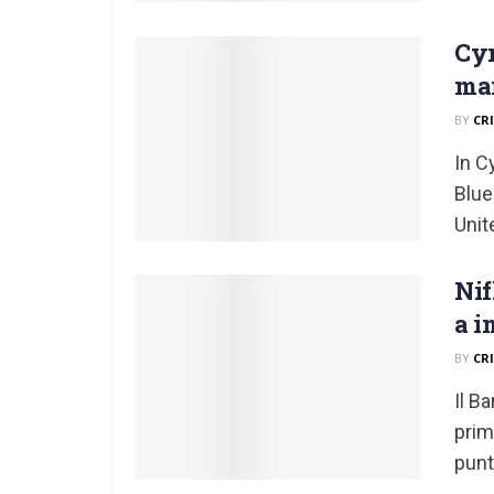
Cym
man
BY
CR
In C
Blue
Unit
Nif
a i
BY
CR
Il B
prim
punti