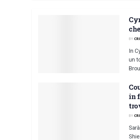
Cym
che
BY
CR
In C
un t
Bro
Cou
in 
tro
BY
CR
Sarà
Shie