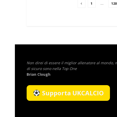
1
…
120
Non direi di essere il miglior allenatore al mondo,
di sicuro sono nella Top One
Brian Clough
Supporta UKCALCIO