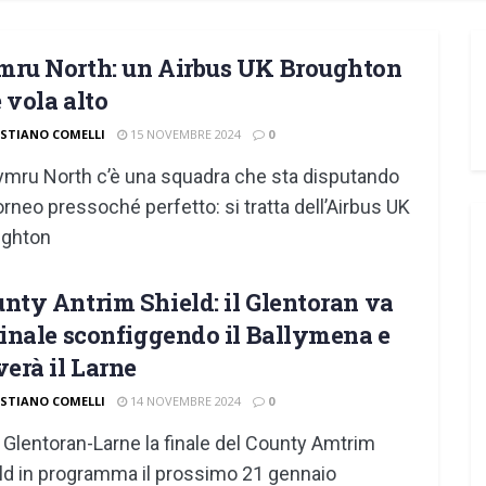
ru North: un Airbus UK Broughton
 vola alto
ISTIANO COMELLI
15 NOVEMBRE 2024
0
ymru North c’è una squadra che sta disputando
orneo pressoché perfetto: si tratta dell’Airbus UK
ughton
nty Antrim Shield: il Glentoran va
finale sconfiggendo il Ballymena e
verà il Larne
ISTIANO COMELLI
14 NOVEMBRE 2024
0
 Glentoran-Larne la finale del County Amtrim
ld in programma il prossimo 21 gennaio