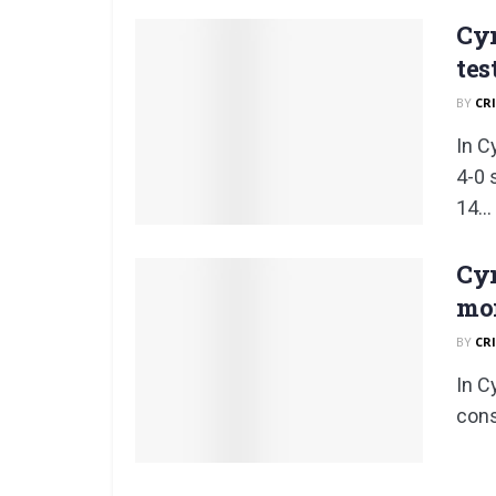
Cym
tes
BY
CR
In C
4-0 
14...
Cym
mom
BY
CR
In C
cons