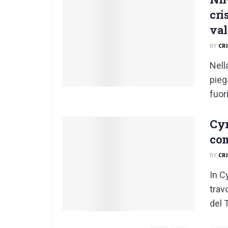
cri
va
BY
CR
Nell
pieg
fuori
Cym
com
BY
CR
In C
travo
del 