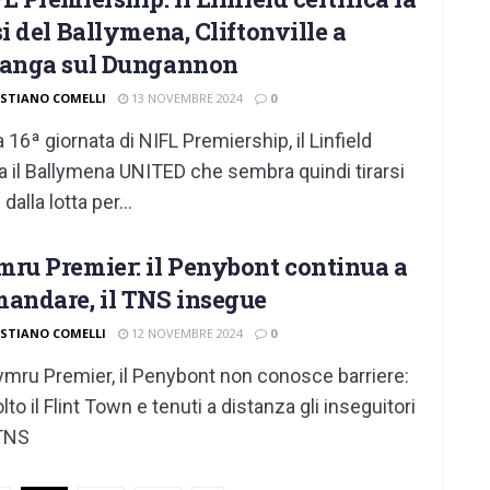
si del Ballymena, Cliftonville a
langa sul Dungannon
ISTIANO COMELLI
13 NOVEMBRE 2024
0
a 16ª giornata di NIFL Premiership, il Linfield
a il Ballymena UNITED che sembra quindi tirarsi
 dalla lotta per...
ru Premier: il Penybont continua a
andare, il TNS insegue
ISTIANO COMELLI
12 NOVEMBRE 2024
0
ymru Premier, il Penybont non conosce barriere:
lto il Flint Town e tenuti a distanza gli inseguitori
TNS