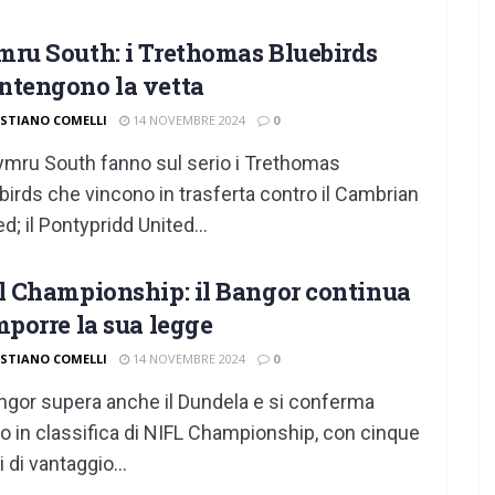
ru South: i Trethomas Bluebirds
tengono la vetta
ISTIANO COMELLI
14 NOVEMBRE 2024
0
ymru South fanno sul serio i Trethomas
birds che vincono in trasferta contro il Cambrian
ed; il Pontypridd United...
l Championship: il Bangor continua
mporre la sua legge
ISTIANO COMELLI
14 NOVEMBRE 2024
0
angor supera anche il Dundela e si conferma
o in classifica di NIFL Championship, con cinque
 di vantaggio...