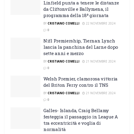
Linfield punta a tenere le distanze
da Cliftonville e Ballymena, il
programma della 18ª giornata
BY
CRISTIANO COMELLI
22 NOVEMBRE 2024
0
Nifl Premiership, Tiernan Lynch
lascia la panchina del Larne dopo
sette anni e mezzo
BY
CRISTIANO COMELLI
21 NOVEMBRE 2024
0
Welsh Premier, clamorosa vittoria
del Briton Ferry contro il TNS
BY
CRISTIANO COMELLI
21 NOVEMBRE 2024
0
Galles- Islanda, Craig Bellamy
festeggia il passaggio in League A
tra eccentricità e voglia di
normalità