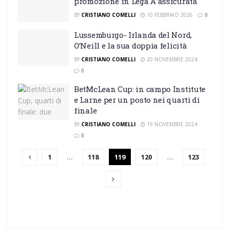
promozione in Lega A assicurata
BY
CRISTIANO COMELLI
10 FEBBRAIO 2026
0
Lussemburgo- Irlanda del Nord,
O’Neill e la sua doppia felicità
BY
CRISTIANO COMELLI
20 NOVEMBRE 2024
0
BetMcLean Cup: in campo Institute
e Larne per un posto nei quarti di
finale
BY
CRISTIANO COMELLI
19 NOVEMBRE 2024
0
1
…
118
119
120
…
123